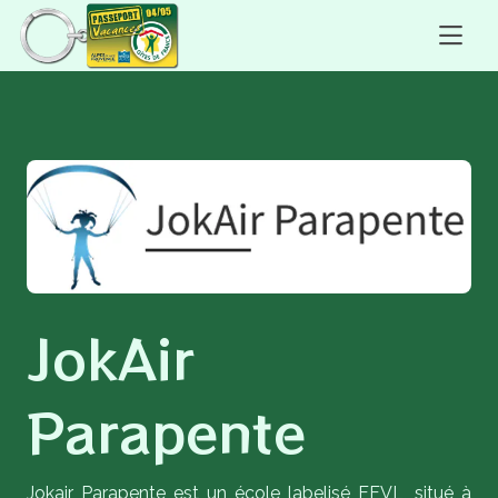
JokAir
Parapente
Jokair Parapente est un école labelisé FFVL, situé à